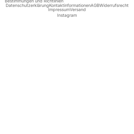
Bestimmungen und Richtlinien
Datenschutzerklärung
Kontaktinformationen
AGB
Widerrufsrecht
Impressum
Versand
Instagram