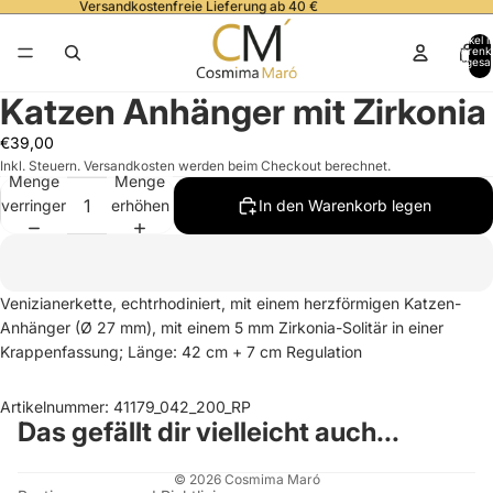
Versandkostenfreie Lieferung ab 40 €
Artikel 
Warenk
insgesa
0
Katzen Anhänger mit Zirkonia
€39,00
Inkl. Steuern. Versandkosten werden beim Checkout berechnet.
Menge
Menge
verringern
erhöhen
In den Warenkorb legen
Venizianerkette, echtrhodiniert, mit einem herzförmigen Katzen-
Anhänger (Ø 27 mm), mit einem 5 mm Zirkonia-Solitär in einer
Krappenfassung; Länge: 42 cm + 7 cm Regulation
Artikelnummer: 41179_042_200_RP
Das gefällt dir vielleicht auch...
© 2026
Cosmima Maró