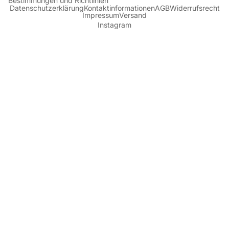
Bestimmungen und Richtlinien
Datenschutzerklärung
Kontaktinformationen
AGB
Widerrufsrecht
Impressum
Versand
Instagram