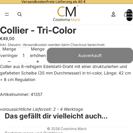
Versandkostenfreie Lieferung ab 40 €
Artikel 
Warenk
insgesa
0
Collier - Tri-Color
€49,00
Inkl. Steuern. Versandkosten werden beim Checkout berechnet.
Menge
Menge
verringern
erhöhen
Ausverkauft
Collier aus 8-reihigem Edelstahl-Draht mit einer strukturierten und
gefalteten Scheibe (35 mm Durchmesser) in tri-color, Länge: 42 cm
+ 8 cm Regulation
Artikelnummer: 41357
voraussichtliche Lieferzeit: 2 - 4 Werktage
Das gefällt dir vielleicht auch...
© 2026
Cosmima Maró